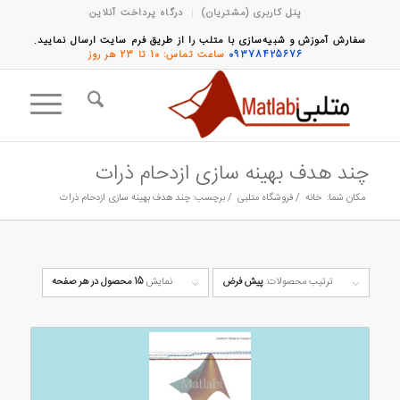
پنل کاربری (مشتریان)
درگاه پرداخت آنلاین
سفارش آموزش و شبیه‌سازی با متلب را از طریق فرم سایت ارسال نمایید.
09378425676
ساعت تماس: 10 تا 23 هر روز
چند هدف بهینه سازی ازدحام ذرات
مکان شما:
خانه
/
فروشگاه متلبی
/
برچسب: چند هدف بهینه سازی ازدحام ذرات
ترتیب محصولات:
پیش فرض
نمایش
15 محصول در هر صفحه