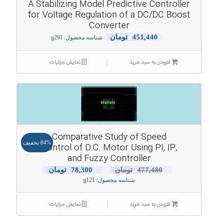
A Stabilizing Model Predictive Controller
for Voltage Regulation of a DC/DC Boost
Converter
451,440
تومان
شناسه محصول: g291
افزودن به سبد خرید
نمایش جزئیات
Comparative Study of Speed
84% تخفیف
Control of D.C. Motor Using PI, IP,
and Fuzzy Controller
قیمت
قیمت
477,480
تومان
78,300
تومان
شناسه محصول: g121
اصلی:
فعلی:
477,480تومان
78,300تومان.
افزودن به سبد خرید
بود.
نمایش جزئیات