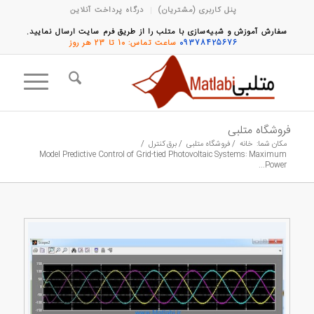
پنل کاربری (مشتریان)
درگاه پرداخت آنلاین
سفارش آموزش و شبیه‌سازی با متلب را از طریق فرم سایت ارسال نمایید.
09378425676
ساعت تماس: 10 تا 23 هر روز
فروشگاه متلبی
مکان شما:
خانه
/
فروشگاه متلبی
/
برق کنترل
/
Model Predictive Control of Grid-tied Photovoltaic Systems: Maximum
Power...