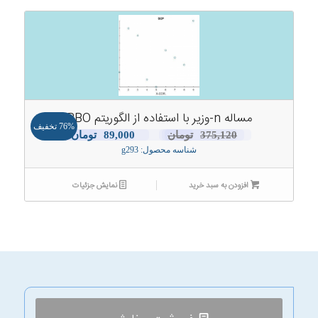
مساله n-وزیر با استفاده از الگوریتم BBO
76% تخفیف
قیمت
قیمت
375,120
تومان
89,000
تومان
شناسه محصول: g293
اصلی:
فعلی:
375,120تومان
89,000تومان.
افزودن به سبد خرید
بود.
نمایش جزئیات