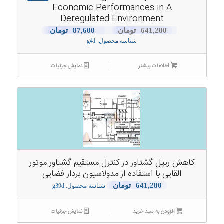
Economic Performances in A
Deregulated Environment
قیمت
قیمت
641,280
تومان
87,600
تومان
شناسه محصول: g41
اصلی:
فعلی:
641,280تومان
87,600تومان.
اطلاعات بیشتر
بود.
نمایش جزئیات
5.00
کاهش ریپل گشتاور در کنترل مستقیم گشتاور موتور
القایی با استفاده از مدولاسیون بردار فضایی
641,280
تومان
شناسه محصول: g39d
افزودن به سبد خرید
نمایش جزئیات