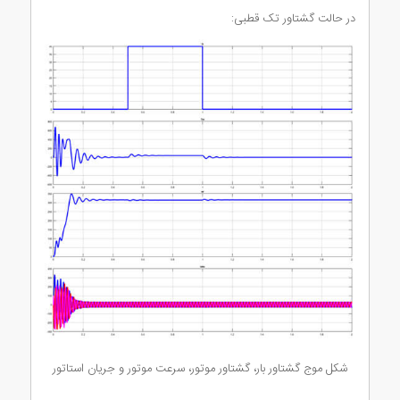
در حالت گشتاور تک قطبی:
شکل موج گشتاور بار، گشتاور موتور، سرعت موتور و جریان استاتور