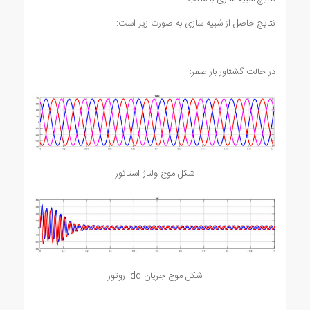
نتایج حاصل از شبیه سازی به صورت زیر است:
در حالت گشتاور بار صفر:
شکل موج ولتاژ استاتور
شکل موج جریان idq روتور