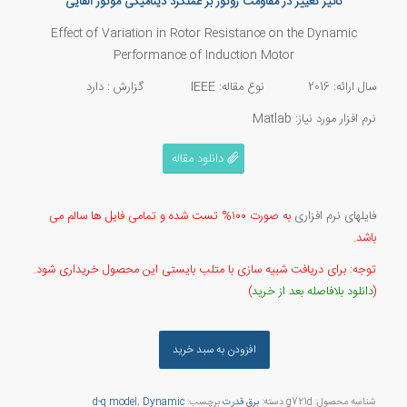
تأثیر تغییر در مقاومت روتور بر عملکرد دینامیکی موتور القایی
Effect of Variation in Rotor Resistance on the Dynamic
Performance of Induction Motor
سال ارائه: 2016 نوع مقاله: IEEE گزارش : دارد
نرم افزار مورد نیاز: Matlab
دانلود مقاله
فایلهای نرم افزاری
به صورت ۱۰۰% تست شده و تمامی فایل ها سالم می
باشد.
توجه: برای دریافت شبیه سازی با متلب بایستی این محصول خریداری شود.
(
دانلود بلافاصله بعد از خرید
)
افزودن به سبد خرید
شناسه محصول:
g721d
دسته:
برق قدرت
برچسب:
Dynamic
,
d-q model