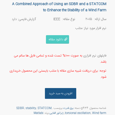
A Combined Approach of Using an SDBR and a STATCOM
to Enhance the Stability of a Wind Farm
سال ارائه: 2015 نوع مقاله: IEEE گزارش فارسی: دارد
نرم افزار مورد نیاز: متلب
دانلود مقاله
فایلهای نرم افزاری
به صورت ۱۰۰% تست شده و تمامی فایل ها سالم می
باشد.
توجه: برای دریافت شبیه سازی مقاله با متلب بایستی این محصول خریداری
شود.
افزودن به سبد خرید
شناسه محصول:
g434
دسته:
برق قدرت
برچسب:
,
STATCOM
,
stability
,
SDBR
Wind farm
,
torsional oscillation
,
ژنراتور القایی
برند:
Matlabi