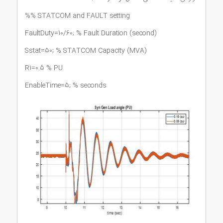
%% STATCOM and FAULT setting
FaultDuty=10/60; % Fault Duration (second)
Sstat=50; % STATCOM Capacity (MVA)
R1=0.5 % PU
EnableTime=5; % seconds