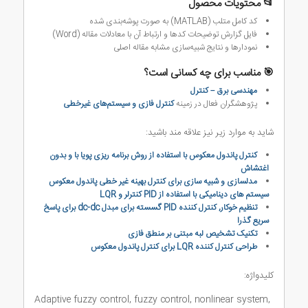
📂 محتویات محصول
کد کامل متلب (MATLAB) به صورت پوشه‌بندی شده
فایل گزارش توضیحات کدها و ارتباط آن با معادلات مقاله (Word)
نمودارها و نتایج شبیه‌سازی مشابه مقاله اصلی
🎯 مناسب برای چه کسانی است؟
مهندسی برق – کنترل
پژوهشگران فعال در زمینه
کنترل فازی و سیستم‌های غیرخطی
شاید به موارد زیر نیز علاقه مند باشید:
کنترل پاندول معکوس با استفاده از روش برنامه ریزی پویا با و بدون
اغتشاش
مدلسازی و شبیه سازی برای کنترل بهینه غیر خطی پاندول معکوس
سیستم های دینامیکی با استفاده از PID کنترلر و LQR
تنظیم خوکار, کنترل کننده PID گسسته برای مبدل dc-dc برای پاسخ
سریع گذرا
تکنیک تشخیص لبه مبتنی بر منطق فازی
طراحی کنترل کننده LQR برای کنترل پاندول معکوس
کلیدواژه:
Adaptive fuzzy control, fuzzy control, nonlinear system,