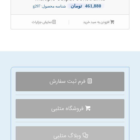
461,880
تومان
شناسه محصول: g297
افزودن به سبد خرید
نمایش جزئیات
فرم ثبت سفارش
فروشگاه متلبی
وبلاگ متلبی