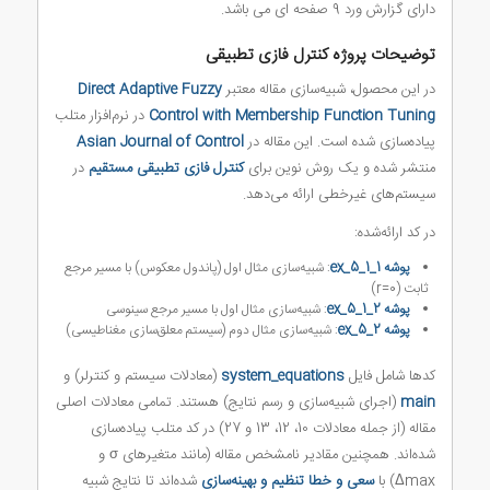
دارای گزارش ورد 9 صفحه ای می باشد.
توضیحات پروژه کنترل فازی تطبیقی
در این محصول، شبیه‌سازی مقاله معتبر
Direct Adaptive Fuzzy
Control with Membership Function Tuning
در نرم‌افزار متلب
پیاده‌سازی شده است. این مقاله در
Asian Journal of Control
منتشر شده و یک روش نوین برای
کنترل فازی تطبیقی مستقیم
در
سیستم‌های غیرخطی ارائه می‌دهد.
در کد ارائه‌شده:
پوشه ex_5_1_1
: شبیه‌سازی مثال اول (پاندول معکوس) با مسیر مرجع
ثابت (r=0)
پوشه ex_5_1_2
: شبیه‌سازی مثال اول با مسیر مرجع سینوسی
پوشه ex_5_2
: شبیه‌سازی مثال دوم (سیستم معلق‌سازی مغناطیسی)
کدها شامل فایل
system_equations
(معادلات سیستم و کنترلر) و
main
(اجرای شبیه‌سازی و رسم نتایج) هستند. تمامی معادلات اصلی
مقاله (از جمله معادلات 10، 12، 13 و 27) در کد متلب پیاده‌سازی
شده‌اند. همچنین مقادیر نامشخص مقاله (مانند متغیرهای σ و
Δmax) با
سعی و خطا تنظیم و بهینه‌سازی
شده‌اند تا نتایج شبیه