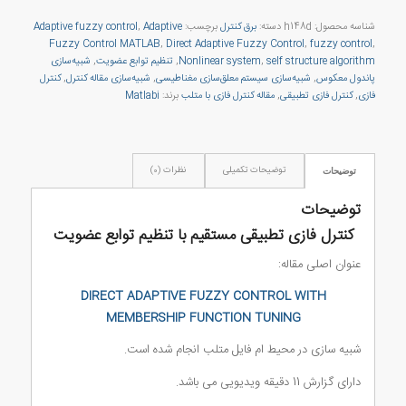
شناسه محصول:
h148d
دسته:
برق کنترل
برچسب:
Adaptive
,
Adaptive fuzzy control
Fuzzy Control MATLAB
,
Direct Adaptive Fuzzy Control
,
fuzzy control
,
self structure algorithm
,
Nonlinear system
,
تنظیم توابع عضویت
,
شبیه‌سازی
پاندول معکوس
,
شبیه‌سازی سیستم معلق‌سازی مغناطیسی
,
شبیه‌سازی مقاله کنترل
,
کنترل
فازی
,
کنترل فازی تطبیقی
,
مقاله کنترل فازی با متلب
برند:
Matlabi
توضیحات تکمیلی
نظرات (0)
توضیحات
توضیحات
کنترل فازی تطبیقی مستقیم با تنظیم توابع عضویت
عنوان اصلی مقاله:
DIRECT ADAPTIVE FUZZY CONTROL WITH
MEMBERSHIP FUNCTION TUNING
شبیه سازی در محیط ام فایل متلب انجام شده است.
دارای گزارش 11 دقیقه ویدیویی می باشد.